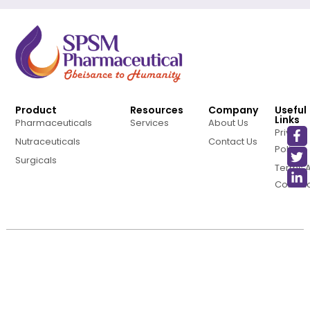
Product
Resources
Company
Useful
Links
Pharmaceuticals
Services
About Us
Privacy
Nutraceuticals
Contact Us
Policy
Surgicals
Terms 
Conditi